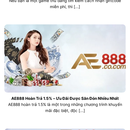
Nếu bạn là một game thủ đang tìm kiếm cách nhận giftcode
miễn phí, thì [...]
AE888 Hoàn Trả 1.5% – Ưu Đãi Được Săn Đón Nhiều Nhất
AE888 hoàn trả 1.5% là một trong những chương trình khuyến
mãi đặc biệt, độc [...]