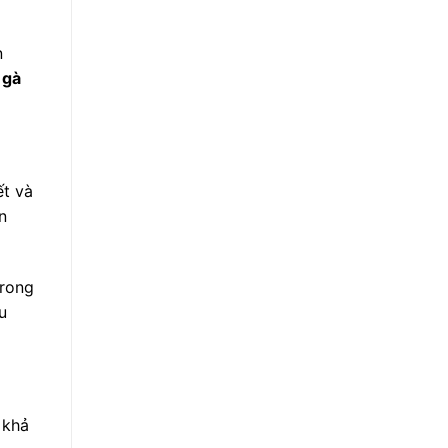
n
 gà
ết và
n
trong
u
 khả