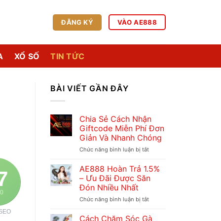
ĐĂNG KÝ
VÀO AE888
A
XỔ SỐ
TIN TỨC
BÀI VIẾT GẦN ĐÂY
Chia Sẻ Cách Nhận
Giftcode Miễn Phí Đơn
Giản Và Nhanh Chóng
Chức năng bình luận bị tắt
ở
Chia
Sẻ
AE888 Hoàn Trả 1.5%
7
Cách
– Ưu Đãi Được Săn
Nhận
Đón Nhiều Nhất
Giftcode
00
Chức năng bình luận bị tắt
ở
Miễn
AE888
Phí
 SEO
Hoàn
Đơn
Cách Chăm Sóc Gà