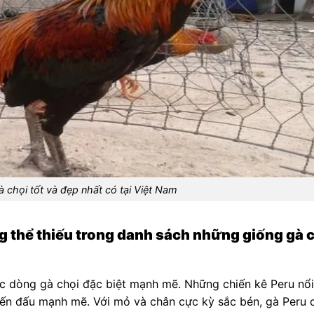
chọi tốt và đẹp nhất có tại Việt Nam
 thể thiếu trong danh sách những giống gà 
các dòng gà chọi đặc biệt mạnh mẽ. Những chiến kê Peru nổi
hiến đấu mạnh mẽ. Với mỏ và chân cực kỳ sắc bén, gà Peru 