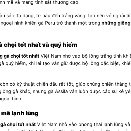
nh mẽ và mang tính sát thương cao.
àu sắc đa dạng, từ nâu đến trắng vàng, tạo nên vẻ ngoài ấ
ngoại hình khiến gà Peru trở thành một trong
những giống
à chọi tốt nhất và quý hiếm
 gà chọi tốt nhất
Việt Nam nhờ vào bộ lông trắng tinh khi
à quý hiếm, khi lai tạo vẫn giữ được bộ lông đặc biệt, khiế
òn có kỹ thuật chiến đấu rất tốt, giúp chúng chiến thắng 
giống gà khác, nhưng gà Assila vẫn luôn được các sư kê yê
goại hình.
 mẽ lạnh lùng
gà chọi tốt nhất
Việt Nam nhờ vào phong thái lạnh lùng và