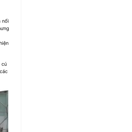
 nổi
hưng
hiện
 cú
 các