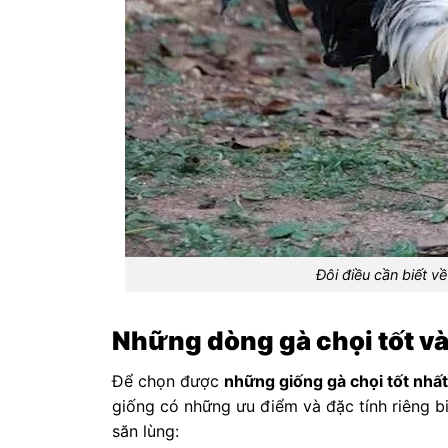
Đôi điều cần biết v
Những dòng gà chọi tốt và
Để chọn được
những giống gà chọi tốt nhất
giống có những ưu điểm và đặc tính riêng b
săn lùng: