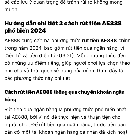
sẻ các lưu ý quan trọng để tránh rủi ro không mong
muốn.
Hướng dẫn chi tiết 3 cách rút tiền AE888
phổ biến 2024
AE888 cung cấp ba phương thức
rút tiền AE888
chính
trong năm 2024, bao gồm rút tiền qua ngân hàng, ví
điện tử và tiền điện tử (USDT). Mỗi phương thức đều
có những ưu điểm riêng, giúp người chơi lựa chọn theo
nhu cầu và thói quen sử dụng của mình. Dưới đây là
các phương thức này chi tiết:
Cách rút tiền AE888 thông qua chuyển khoản ngân
hàng
Rút tiền qua ngân hàng là phương thức phổ biến nhất
tại AE888, bởi vì nó dễ thực hiện và thuận tiện cho
người chơi. Để rút tiền qua ngân hàng, trước tiên bạn
cần có một tài khoản ngân hàng cá nhân đã kích hoạt