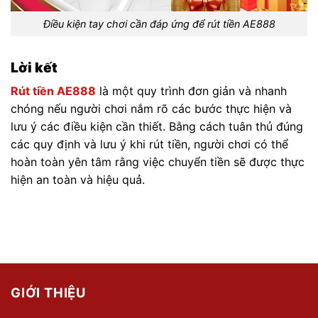
Điều kiện tay chơi cần đáp ứng để rút tiền AE888
Lời kết
Rút tiền AE888
là một quy trình đơn giản và nhanh
chóng nếu người chơi nắm rõ các bước thực hiện và
lưu ý các điều kiện cần thiết. Bằng cách tuân thủ đúng
các quy định và lưu ý khi rút tiền, người chơi có thể
hoàn toàn yên tâm rằng việc chuyển tiền sẽ được thực
hiện an toàn và hiệu quả.
GIỚI THIỆU