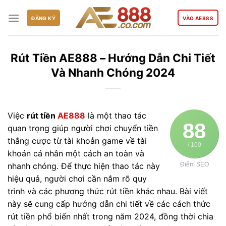
Chuyển
đến
ĐĂNG KÝ
VÀO AE888
nội
dung
Rút Tiền AE888 – Hướng Dẫn Chi Tiết
Và Nhanh Chóng 2024
Việc
rút tiền
AE888
là một thao tác
88
quan trọng giúp người chơi chuyển tiền
thắng cược từ tài khoản game về tài
/ 100
khoản cá nhân một cách an toàn và
nhanh chóng. Để thực hiện thao tác này
Điểm SEO
hiệu quả, người chơi cần nắm rõ quy
trình và các phương thức rút tiền khác nhau. Bài viết
này sẽ cung cấp hướng dẫn chi tiết về các cách thức
rút tiền phổ biến nhất trong năm 2024, đồng thời chia