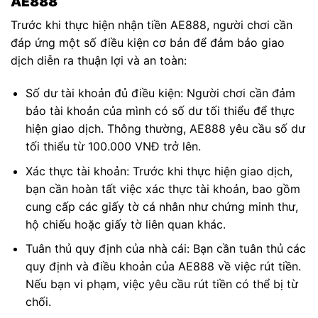
AE888
Trước khi thực hiện nhận tiền AE888, người chơi cần
đáp ứng một số điều kiện cơ bản để đảm bảo giao
dịch diễn ra thuận lợi và an toàn:
Số dư tài khoản đủ điều kiện: Người chơi cần đảm
bảo tài khoản của mình có số dư tối thiểu để thực
hiện giao dịch. Thông thường, AE888 yêu cầu số dư
tối thiểu từ 100.000 VNĐ trở lên.
Xác thực tài khoản: Trước khi thực hiện giao dịch,
bạn cần hoàn tất việc xác thực tài khoản, bao gồm
cung cấp các giấy tờ cá nhân như chứng minh thư,
hộ chiếu hoặc giấy tờ liên quan khác.
Tuân thủ quy định của nhà cái: Bạn cần tuân thủ các
quy định và điều khoản của AE888 về việc rút tiền.
Nếu bạn vi phạm, việc yêu cầu rút tiền có thể bị từ
chối.