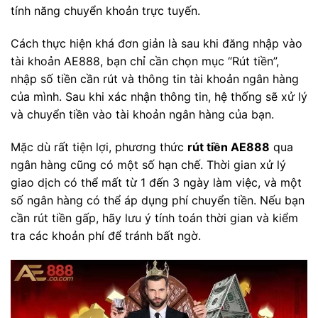
tính năng chuyển khoản trực tuyến.
Cách thực hiện khá đơn giản là sau khi đăng nhập vào
tài khoản AE888, bạn chỉ cần chọn mục “Rút tiền”,
nhập số tiền cần rút và thông tin tài khoản ngân hàng
của mình. Sau khi xác nhận thông tin, hệ thống sẽ xử lý
và chuyển tiền vào tài khoản ngân hàng của bạn.
Mặc dù rất tiện lợi, phương thức
rút tiền AE888
qua
ngân hàng cũng có một số hạn chế. Thời gian xử lý
giao dịch có thể mất từ 1 đến 3 ngày làm việc, và một
số ngân hàng có thể áp dụng phí chuyển tiền. Nếu bạn
cần rút tiền gấp, hãy lưu ý tính toán thời gian và kiểm
tra các khoản phí để tránh bất ngờ.