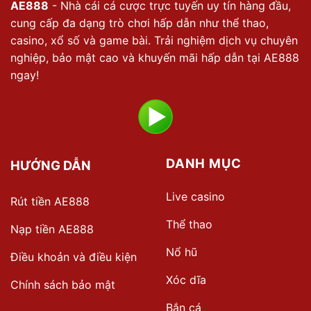
AE888
- Nhà cái cá cược trực tuyến uy tín hàng đầu,
cung cấp đa dạng trò chơi hấp dẫn như thể thao,
casino, xổ số và game bài. Trải nghiệm dịch vụ chuyên
nghiệp, bảo mật cao và khuyến mãi hấp dẫn tại AE888
ngay!
DANH MỤC
HƯỚNG DẪN
Live casino
Rút tiền AE888
Thể thao
Nạp tiền AE888
Nổ hũ
Điều khoản và điều kiện
Xóc dĩa
Chính sách bảo mật
Bắn cá