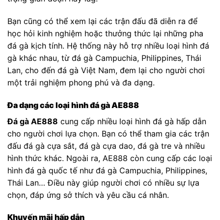
Bạn cũng có thể xem lại các trận đấu đã diễn ra để
học hỏi kinh nghiệm hoặc thưởng thức lại những pha
đá gà kịch tính. Hệ thống này hỗ trợ nhiều loại hình đá
gà khác nhau, từ đá gà Campuchia, Philippines, Thái
Lan, cho đến đá gà Việt Nam, đem lại cho người chơi
một trải nghiệm phong phú và đa dạng.
Đa dạng các loại hình đá gà AE888
Đá gà AE888
cung cấp nhiều loại hình đá gà hấp dẫn
cho người chơi lựa chọn. Bạn có thể tham gia các trận
đấu đá gà cựa sắt, đá gà cựa dao, đá gà tre và nhiều
hình thức khác. Ngoài ra, AE888 còn cung cấp các loại
hình đá gà quốc tế như đá gà Campuchia, Philippines,
Thái Lan… Điều này giúp người chơi có nhiều sự lựa
chọn, đáp ứng sở thích và yêu cầu cá nhân.
Khuyến mãi hấp dẫn