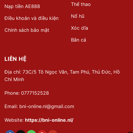
Thể thao
Nạp tiền AE888
Nổ hũ
Điều khoản và điều kiện
Xóc dĩa
Chính sách bảo mật
Bắn cá
LIÊN HỆ
Địa chỉ: 73C/5 Tô Ngọc Vân, Tam Phú, Thủ Đức, Hồ
Chí Minh
Phone: 0777152528
Email:
bni-online.nl@gmail.com
Website:
https://bni-online.nl/