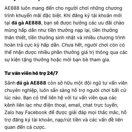
AE888 luôn mang đến cho người chơi những chương
trình khuyến mãi đặc biệt. Khi đăng ký tài khoản mới
tại
đá gà AE888
, bạn sẽ được hưởng các ưu đãi chào
mừng hấp dẫn như tiền thưởng nạp lại, tiền thưởng
thân thiết, tiền thưởng sinh nhật và nhiều chương trình
hoàn trả cực kỳ hấp dẫn. Chưa hết, người chơi còn có
thể nhận được nhiều phần thưởng giá trị thông qua các
sự kiện tặng thưởng hoặc mời bạn bè tham gia.
Tư vấn viên hỗ trợ 24/7
Sảnh
đá gà AE888
còn sở hữu một đội ngũ tư vấn viên
chuyên nghiệp, luôn sẵn sàng hỗ trợ người chơi bất cứ
lúc nào. Bạn có thể liên hệ với tư vấn viên qua các
kênh liên lạc như điện thoại, email, chat trực tuyến,
Zalo hay Facebook để được giải đáp mọi thắc mắc, hỗ
trợ đăng ký tài khoản, nạp/rút tiền và các vấn đề liên
quan đến cá cược.