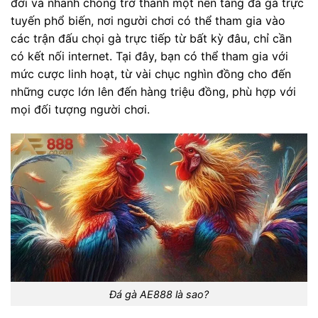
đời và nhanh chóng trở thành một nền tảng đá gà trực
tuyến phổ biến, nơi người chơi có thể tham gia vào
các trận đấu chọi gà trực tiếp từ bất kỳ đâu, chỉ cần
có kết nối internet. Tại đây, bạn có thể tham gia với
mức cược linh hoạt, từ vài chục nghìn đồng cho đến
những cược lớn lên đến hàng triệu đồng, phù hợp với
mọi đối tượng người chơi.
Đá gà AE888 là sao?